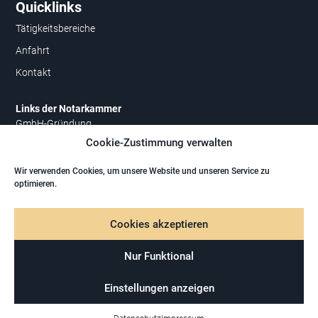
Quicklinks
Tätigkeitsbereiche
Anfahrt
Kontakt
Links der Notarkammer
GmbH-Gründung
Cookie-Zustimmung verwalten
Vereinsgründung
Wir verwenden Cookies, um unsere Website und unseren Service zu
Rechtliches
optimieren.
Impressum
Cookies akzeptieren
Datenschutz
Nur Funktional
JELLYFISH.MEDIA – ONLINE MARKETING AGENTUR
Einstellungen anzeigen